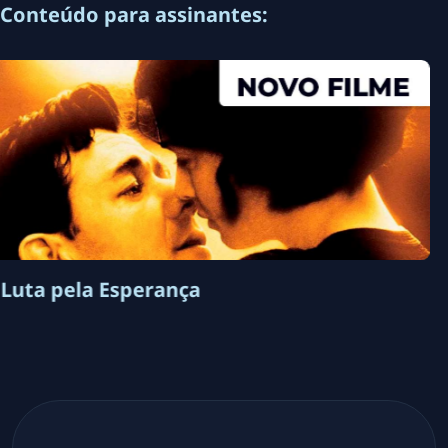
Conteúdo para assinantes:
Amor em Ruínas
S
01
Ep.
11
-
2026